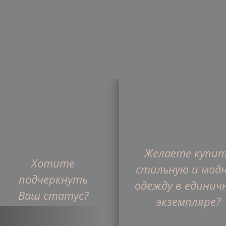
Желаете купи
Главная
Хотите
Интернет-магазин
О ком
стильную и мод
подчеркнуть
одежду в единич
Ваш статус?
Франшиза
экземпляре?