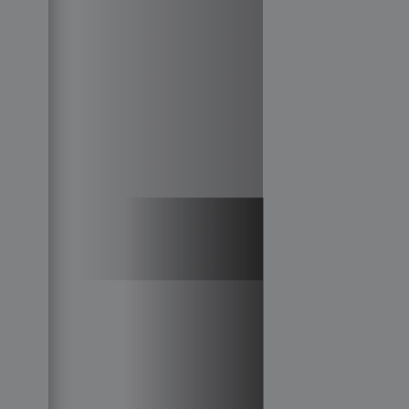
Joop!
коллекция
Gran Sasso
трикотаж