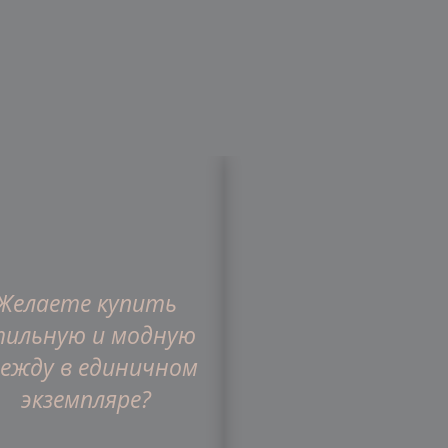
Желаете купить
газин
О компании
Статьи
Отзывы
тильную и модную
ежду в единичном
экземпляре?