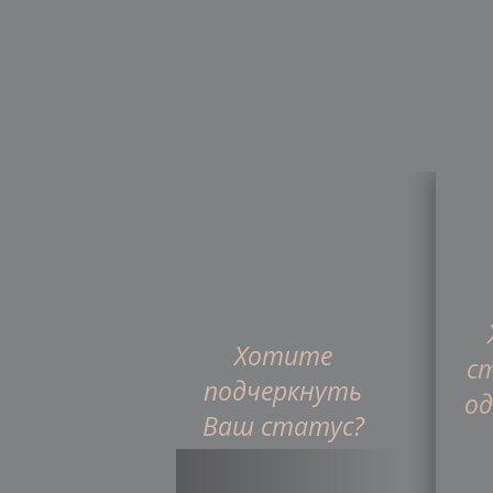
Хотите
Главная
Интернет-ма
с
подчеркнуть
од
Ваш статус?
Франшиза