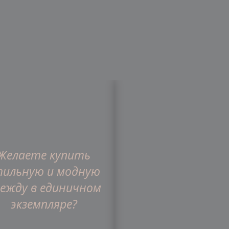
Желаете купить
газин
О компании
Статьи
Отзывы
тильную и модную
ежду в единичном
экземпляре?