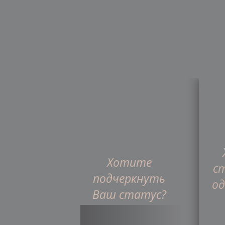
Хотите
Главная
Интернет-ма
с
подчеркнуть
од
Ваш статус?
Франшиза