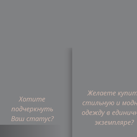
Желаете купи
Главная
Хотите
Интернет-магазин
О ком
стильную и мод
подчеркнуть
одежду в единич
Ваш статус?
Франшиза
экземпляре?