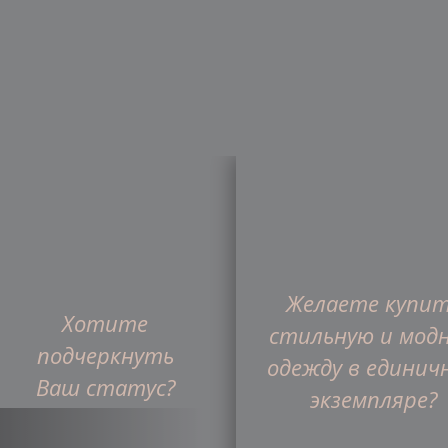
Желаете купи
Главная
Хотите
Интернет-магазин
О ком
стильную и мод
подчеркнуть
одежду в единич
Ваш статус?
Франшиза
экземпляре?