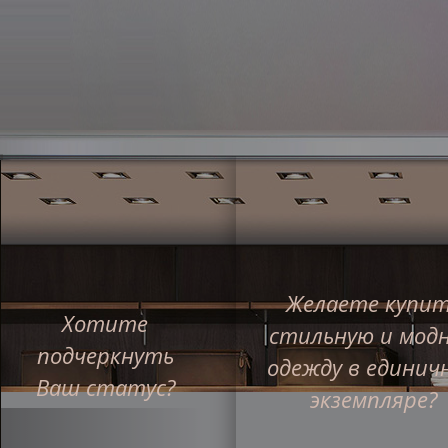
Желаете купи
Главная
Хотите
Интернет-магазин
О ком
стильную и мод
подчеркнуть
одежду в единич
Ваш статус?
Франшиза
экземпляре?