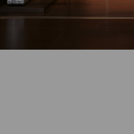
Галиф
существ
Однако 
их раз
носить 
Новости
из важ
любого
брюк.
Новые мужские
показ
пиджаки Lubiam,
значит
Eduard Dressler и JOOP
неправ
для летних образов
способн
В новом поступлении
представлены мужские
шикарн
пиджаки Lubiam, Eduard
28-07-2026
класси
Dressler и JOOP — лёгкие
модели для лета, деловых
halfbrea
встреч и...
отличи
обозн
Поступление
образу
дождевиков в салоны
брюк. Е
"Сударь"
англий
В магазине