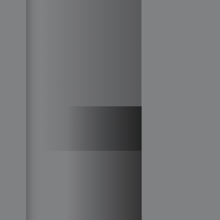
Joop!
коллекция
Gran Sasso
трикотаж