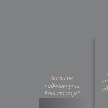
Хотите
Главная
Интернет-ма
с
подчеркнуть
од
Ваш статус?
Франшиза