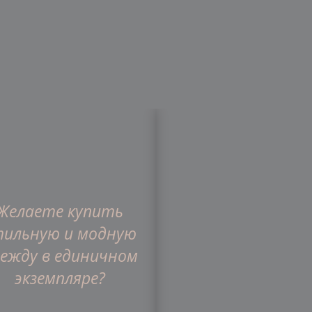
Желаете купить
газин
О компании
Статьи
Отзывы
тильную и модную
ежду в единичном
экземпляре?